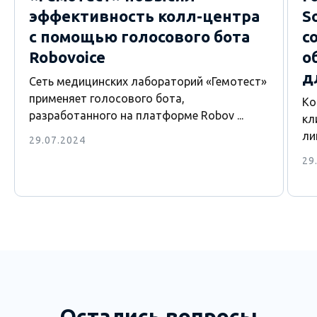
эффективность колл-центра
S
с помощью голосового бота
с
Robovoice
о
д
Сеть медицинских лабораторий «Гемотест»
применяет голосового бота,
Ко
разработанного на платформе Robov ...
кл
ли
29.07.2024
29
Остались вопросы