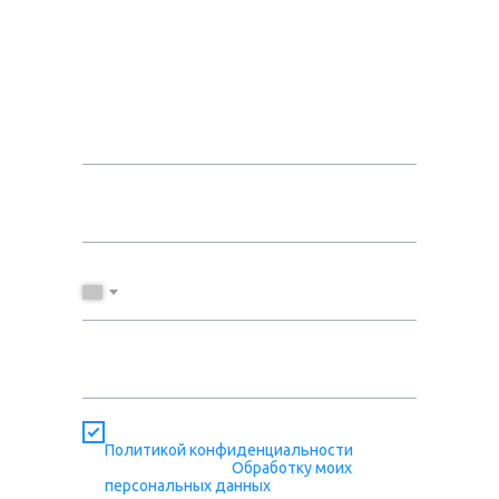
Оставить заявку
+7
Нажимая кнопку я соглашаюсь с
Политикой конфиденциальности
и даю
свое согласие на
Обработку моих
персональных данных