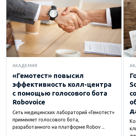
АКАДЕМИЯ
АК
«Гемотест» повысил
Г
эффективность колл-центра
S
с помощью голосового бота
с
Robovoice
о
д
Сеть медицинских лабораторий «Гемотест»
применяет голосового бота,
Ко
разработанного на платформе Robov ...
кл
ли